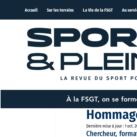
Accueil
Sur les terrains
La Vie de la FSGT
Au servi
À la FSGT, on se for
La rédaction
1 oct. 20
Hommage
Dernière mise à jour :
1 oct. 
Chercheur, format