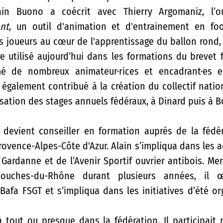
nt
, un outil d'animation et d'entrainement en foo
les joueurs au cœur de l'apprentissage du ballon rond,
e utilisé aujourd’hui dans les formations du brevet fé
mé de nombreux animateur·rices et encadrant·es e
a également contribué à la création du collectif natio
isation des stages annuels fédéraux, à Dinard puis à Bo
l devient conseiller en formation auprès de la fédér
ovence-Alpes-Côte d'Azur. Alain s’impliqua dans les ac
e Gardanne et de l’Avenir Sportif ouvrier antibois. Me
uches-du-Rhône durant plusieurs années, il œ
afa FSGT et s’impliqua dans les initiatives d’été org
 à tout ou presque dans la fédération. Il participait 