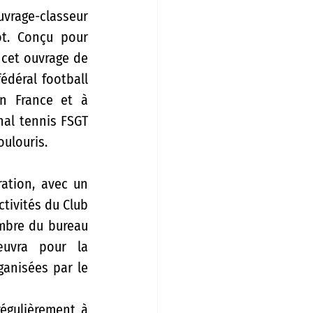
FSGT. En 2015, Alain Buono a coécrit avec Thierry Argomaniz, l’ouvrage-classeur 
t. Conçu pour 
 cet ouvrage de 
déral football 
n France et à 
nal tennis FSGT 
ulouris.  
ation, avec un 
tivités du Club 
mbre du bureau 
uvra pour la 
anisées par le 
régulièrement à 