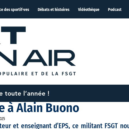
ce des sportif·ves
Débats et histoires
Vidéothèque
Podcast
me toute l’année !
25
2 min de lecture
 à Alain Buono
2025
eur et enseignant d’EPS, ce militant FSGT nous