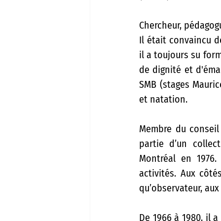
Chercheur, pédagogu
Il était convaincu 
il a toujours su for
de dignité et d'éma
SMB (stages Maurice
et natation.
Membre du conseil c
partie d’un collec
Montréal en 1976. 
activités. Aux côt
qu’observateur, aux
De 1966 à 1980, il a