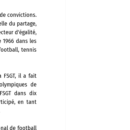
e convictions. 
lle du partage, 
teur d'égalité, 
 1966 dans les 
otball, tennis 
SGT, il a fait 
olympiques de 
FSGT dans dix 
icipé, en tant 
.
nal de football 