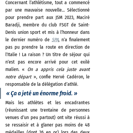
Concernant l’athlétisme, tout a commencé 
par une mauvaise nouvelle… Sélectionné 
pour prendre part aux JSM 2023, Maciré 
Baradji, membre du club FSGT de Saint-
Denis union sport et mis à l’honneur dans 
le dernier numéro de 
SPA
, n’a finalement 
pas pu prendre la route en direction de 
l’Italie ! La raison ? Un titre de séjour qui 
n’est pas encore arrivé pour cet exilé 
malien. « 
On a appris cela juste avant 
notre départ 
», confie Hervé Cadéron, le 
responsable de la délégation d’athlé. 
« 
Ça a jeté un énorme froid.
 »
Mais les athlètes et les encadrant·es 
(réunissant une trentaine de personnes 
venues d’un peu partout) ont vite réussi à 
se ressaisir et à glaner pas moins de 48 
médailles (dont 26 en or) lors des deux 