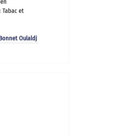
 en 
 Tabac et 
onnet Oulaldj 