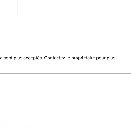
 sont plus acceptés. Contactez le propriétaire pour plus
PSF/ANS : les clubs sont les
26e 
premiers bénéficiaires
gesti
Accu
ein air
Sur 