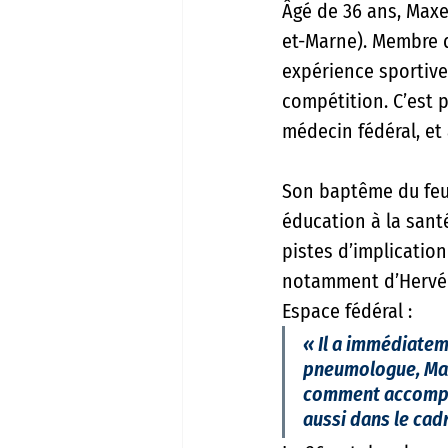
Âgé de 36 ans, Maxe
et-Marne). Membre d
expérience sportive 
compétition. C’est p
médecin fédéral, et
Son baptême du feu 
éducation à la san
pistes d’implicatio
notamment d’Hervé P
Espace fédéral : 
«
 Il a immédiateme
pneumologue, Max
comment accompag
aussi dans le cad