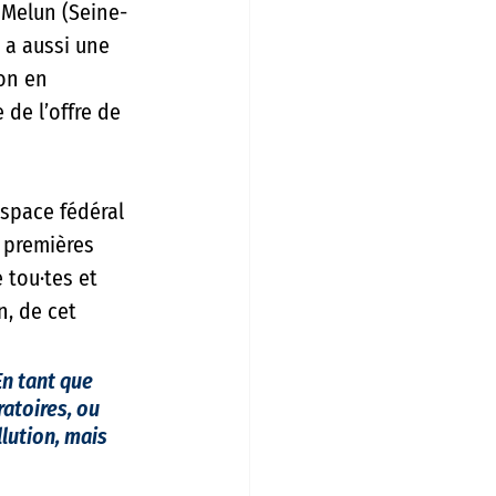
 Melun (Seine-
 a aussi une 
ion en 
 de l’offre de 
space fédéral 
 premières 
 tou·tes et 
, de cet 
En tant que 
toires, ou 
ution, mais 