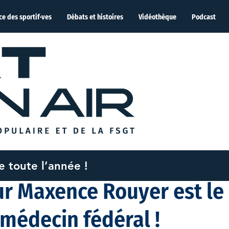
ce des sportif·ves
Débats et histoires
Vidéothèque
Podcast
me toute l’année !
2022
1 min de lecture
ur Maxence Rouyer est le
médecin fédéral !