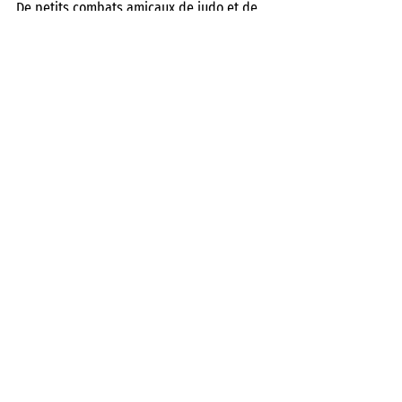
De petits combats amicaux de judo et de 
lutte se sont ensuite déroulés. Mais sans 
perdant ni gagnant. Tou·tes les 
participant·es sont reparti·es avec des 
récompenses, quelques friandises et de 
beaux souvenirs plein la tête.