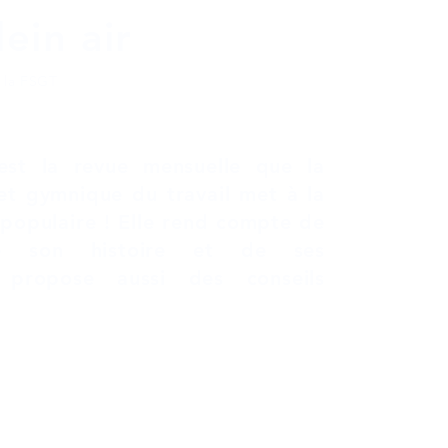
ein air
Sur 
La V
e la FSGT
Au s
Déba
est la revue mensuelle que la
et gymnique du travail met à la
Vidé
 populaire ! Elle rend compte de
Podc
 de son histoire et de ses
 propose aussi des conseils
itique en matière de cookies
Politique de confidentialité
té par la Fédération Sportive et Gymnique du Travail © 2022 par Zi
pour Sport et plein air
Créé avec
Wix.com