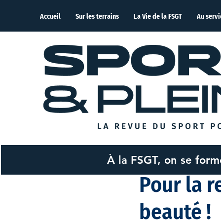
Accueil
Sur les terrains
La Vie de la FSGT
Au servi
À la FSGT, on se for
Zineb Ajaraam
27 sep
Pour la r
beauté !