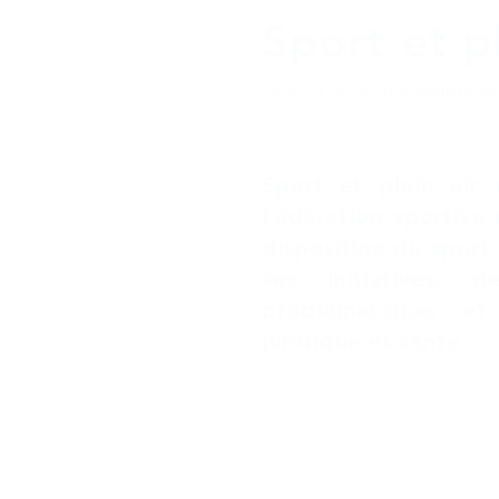
Sport et pl
La revue du sport populaire d
Sport et plein air 
Fédération sportive 
disposition du sport
ses initiatives,
problématiques et
juridique et santé…
Mentions légales
Pol
Site édi