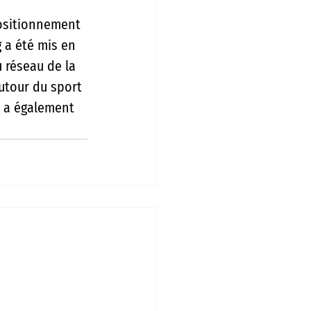
positionnement 
 a été mis en 
 réseau de la 
utour du sport 
T a également 