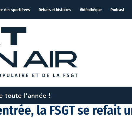
ce des sportif·ves
Débats et histoires
Vidéothèque
Podcast
me toute l’année !
t. 2022
1 min de lecture
entrée, la FSGT se refait 