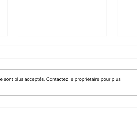
 sont plus acceptés. Contactez le propriétaire pour plus
Se former pour agir : le sport
Le te
populaire en débat aux
son 
Estivales 2026
d'acti
Accu