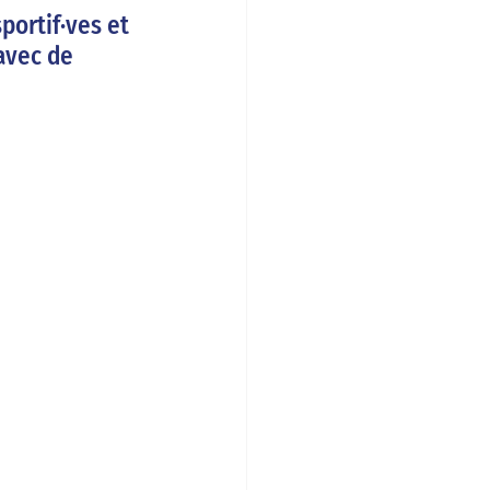
ortif·ves et 
avec de 