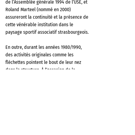
de l’Assemblée générale 1994 de l’USE, et 
Roland Marteel (nommé en 2000) 
assureront la continuité et la présence de 
cette vénérable institution dans le 
paysage sportif associatif strasbourgeois.
En outre, durant les années 1980/1990, 
des activités originales comme les 
fléchettes pointent le bout de leur nez 
dans la structure. À l’occasion de la 
disparition du secrétaire général du 
Comité départemental du Bas Rhin, Jean-
Jacques Goetz, 
SPA
 (avril 1994) signalait 
que cet homme était «
 également le 
président fondateur de la toute jeune 
commission de fléchettes (darts) qui a le 
vent en poupe et qui se développe hors 
des limites espérées. L’occasion aussi de 