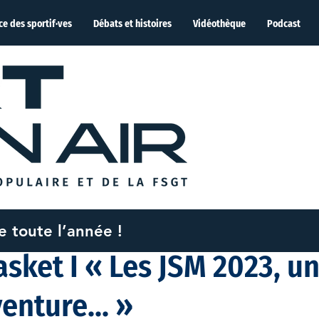
ce des sportif·ves
Débats et histoires
Vidéothèque
Podcast
me toute l’année !
 2024
3 min de lecture
sket I « Les JSM 2023, u
enture... »