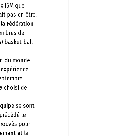
ux JSM que 
it pas en être. 
 la Fédération 
embres de 
) basket-ball 
ion du monde 
’expérience 
septembre 
a choisi de 
quipe se sont 
précédé le 
trouvés pour 
gement et la 