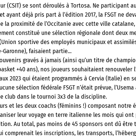
eur (CSIT) se sont déroulés à Tortosa. Ne participant a
et ayant déjà pris part à l’édition 2017, la FSGT ne deva
la proximité de l’Occitanie avec cette ville catalane,
lement constitué une sélection régionale dont deux m
 (Union sportive des employés municipaux et assimilés
-Garonne), faisaient partie…
uvenirs gravés à jamais (ainsi qu’un titre de champ
basket +40 ans), nos joueurs souhaitaient renouveler l
aux 2023 qui étaient programmés à Cervia (Italie) en 
ucune sélection fédérale FSGT n’était prévue, l’Usema 
ue club dans le tournoi 3x3 de la discipline.
urs et les deux coachs (féminins !) composant notre é
niser leur voyage en terre italienne les mois qui ont 
tion. Au total, pas moins de 45 sponsors ont dû être 
i comprenait les inscriptions, les transports, l’héber