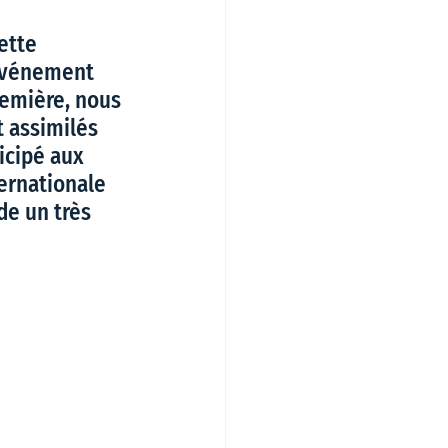
ette 
 événement 
remière, nous 
 assimilés 
icipé aux 
ernationale 
de un très 