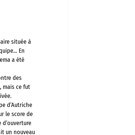
ire située à 
équipe… En 
sema a été 
ntre des 
 mais ce fut 
ivée.
e d’Autriche 
r le score de 
e d’ouverture 
ait un nouveau 