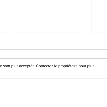
 sont plus acceptés. Contactez le propriétaire pour plus
Moselle I Belle journée
Réun
omnisport à Nivlange
sport
solid