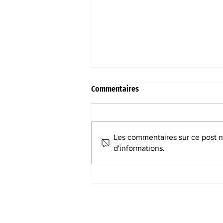
Commentaires
Les commentaires sur ce post ne
d'informations.
Basket-ball I Jolie dynamique
en Haute-Garonne !