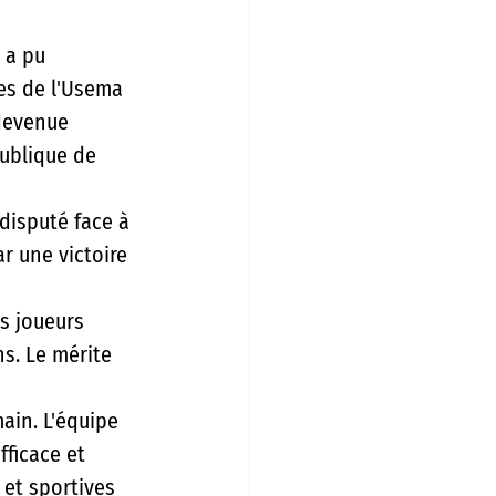
 a pu 
es de l'Usema 
devenue 
ublique de 
disputé face à 
r une victoire 
s joueurs 
s. Le mérite 
ain. L'équipe 
fficace et 
 et sportives 