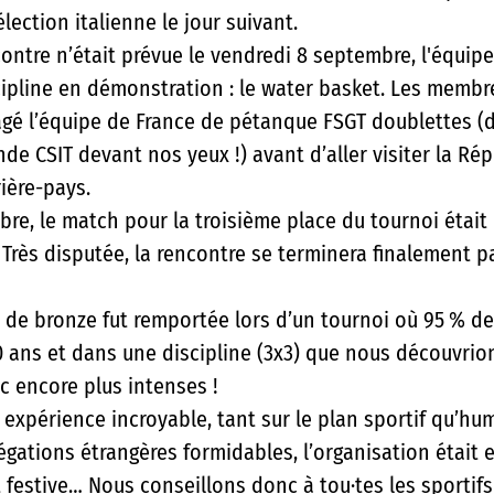
ection italienne le jour suivant.
tre n’était prévue le vendredi 8 septembre, l'équipe
cipline en démonstration : le water basket. Les membr
gé l’équipe de France de pétanque FSGT doublettes (
 CSIT devant nos yeux !) avant d’aller visiter la Rép
ière-pays.
re, le match pour la troisième place du tournoi était 
Très disputée, la rencontre se terminera finalement pa
e de bronze fut remportée lors d’un tournoi où 95 % de
 ans et dans une discipline (3x3) que nous découvrion
nc encore plus intenses !
expérience incroyable, tant sur le plan sportif qu’hum
gations étrangères formidables, l’organisation était e
 festive… Nous conseillons donc à tou·tes les sportifs