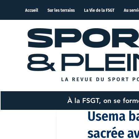
Accueil
Sur les terrains
La Vie de la FSGT
Au servi
À la FSGT, on se for
La rédaction
26 janv.
Usema ba
sacrée av