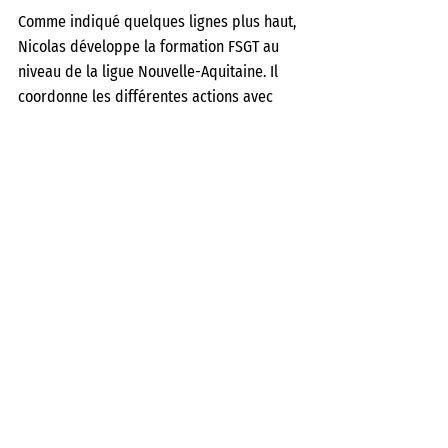
Comme indiqué quelques lignes plus haut, 
Nicolas développe la formation FSGT au 
niveau de la ligue Nouvelle-Aquitaine. Il 
coordonne les différentes actions avec 
des personnes reconnues et compétentes 
et donc parfois avec Marie-Cécile, la vie 
est bien faite. Nicolas détaille avec 
satisfaction le bilan de la saison passée : 
« nous avons organisé une 
cinquantaine de séquences de 
formation, avec quatorze 
formateurs et quinze clubs 
supports, pour plus de 300 
stagiaires. Actuellement les deux 
principaux axes sont la formation 
des bénévoles, via notamment le 
livret fédéral d’animation et les 