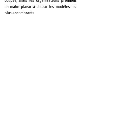
coupes, mais les organisateurs prennent 
un malin plaisir à choisir les modèles les 
plus encombrants.
Enfin, après un verre de l’amitié et un 
dîner, nous chargeons le car pour rentrer 
en région parisienne. Une séance de Tetris 
est de nouveau nécessaire pour allonger 
tout le monde et nous voilà de retour le 
lundi matin. On vide le bus, on se dit 
rendez-vous au prochain week-end et c’est 
la débandade pour rentrer chez soi, 
prendre une douche et aller au boulot. »
Par Benoît Lettelier, membre de la 
Commission ski IDF
Intéressé·e pour prendre part à un séjour 