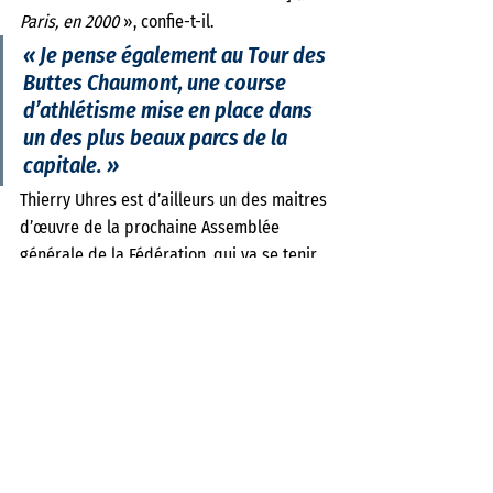
Paris, en 2000
 », confie-t-il.
« Je pense également au Tour des 
Buttes Chaumont, une course 
d’athlétisme mise en place dans 
un des plus beaux parcs de la 
capitale. »
Thierry Uhres est d’ailleurs un des maitres 
d’œuvre de la prochaine Assemblée 
générale de la Fédération, qui va se tenir 
du 5 au 7 avril 2024 dans la capitale. « 
Recevoir tous les copains de province est 
un grand honneur et une joie immense
 », 
assure-t-il. 
« Nous allons tenter de nous 
montrer à la hauteur. »
 Thierry et ses camarades le seront, la 
FSGT n’en doute pas une seconde... 