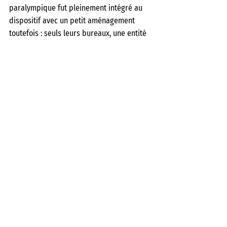
paralympique fut pleinement intégré au 
dispositif avec un petit aménagement 
toutefois : seuls leurs bureaux, une entité 
plus étroite que les Conseils 
d’administration, sont visés par le Code 
du sport. 
Les quotas n’ont pas rempli pleinement 
leurs objectifs en 2014 et un peu moins 
d’une vingtaine de fédérations (dont trois 
olympiques) sont présidées par des 
femmes. La réussite de cette loi reposera 
donc, outre sur l’évolution des mentalités 
et de la norme sociale, sur son application 
réelle. La parité relevant à la fois de la 
responsabilité des fédérations sportives 
et du ministère chargé des Sports, ce 
dernier devra veiller à sa bonne 