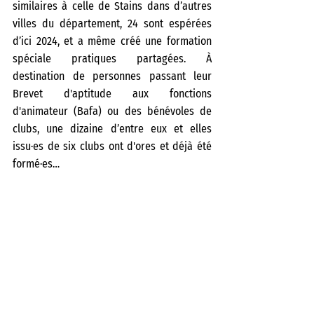
similaires à celle de Stains dans d’autres 
villes du département, 24 sont espérées 
d’ici 2024, et a même créé une formation 
spéciale pratiques partagées. À 
destination de personnes passant leur 
Brevet d'aptitude aux fonctions 
d'animateur (Bafa) ou des bénévoles de 
clubs, une dizaine d’entre eux et elles 
issu·es de six clubs ont d'ores et déjà été 
formé·es… 
De la Réunion aux Pyrénées-Atlantiques
D’autres expériences sont répertoriées en 
Île-de-France, île de la Réunion ou de 
beauté... De la boxe avec le Ring Parisien 
par exemple [présenté dans le podcast-
vidéo 
Les 5’ de la FSGT confinée #1
 sur la 