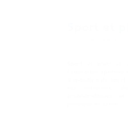
Sport et pl
La revue du sport populaire d
Sport et plein air 
Fédération sportive 
disposition du sport
ses initiatives,
problématiques et
juridique et santé…
Mentions légales
Pol