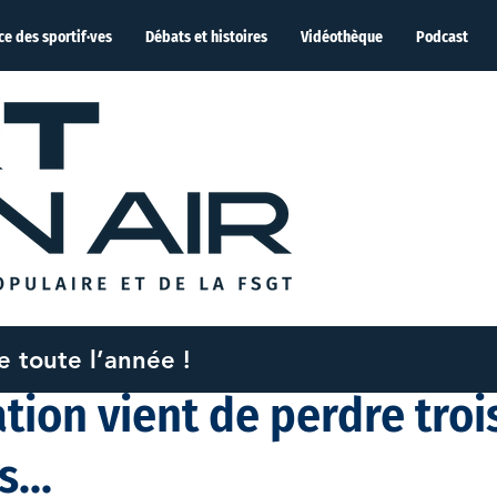
ce des sportif·ves
Débats et histoires
Vidéothèque
Podcast
me toute l’année !
022
1 min de lecture
ration vient de perdre troi
...