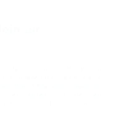
Accu
ein air
Sur 
La V
e la FSGT
Au s
Déba
est la revue mensuelle que la
et gymnique du travail met à la
Vidé
 populaire ! Elle rend compte de
Podc
 de son histoire et de ses
 propose aussi des conseils
itique en matière de cookies
Politique de confidentialité