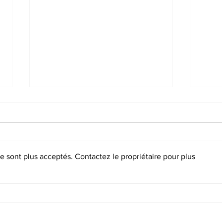
 sont plus acceptés. Contactez le propriétaire pour plus
Se former pour agir : le sport
Le te
populaire en débat aux
son 
Estivales 2026
d'acti