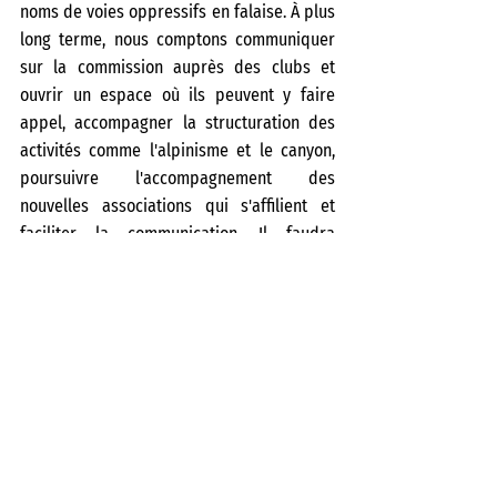
noms de voies oppressifs en falaise. À plus 
long terme, nous comptons communiquer 
sur la commission auprès des clubs et 
ouvrir un espace où ils peuvent y faire 
appel, accompagner la structuration des 
activités comme l'alpinisme et le canyon, 
poursuivre l'accompagnement des 
nouvelles associations qui s'affilient et 
faciliter la communication. Il faudra 
également aider au développement de 
projets favorisant l'égalité de genre et 
l'inclusion sociale, et, plus globalement, 
favoriser une vie associative fédérée, 
résolument démocratique et 
autogestionnaire...  
Propos recueillis par Thibault Duval