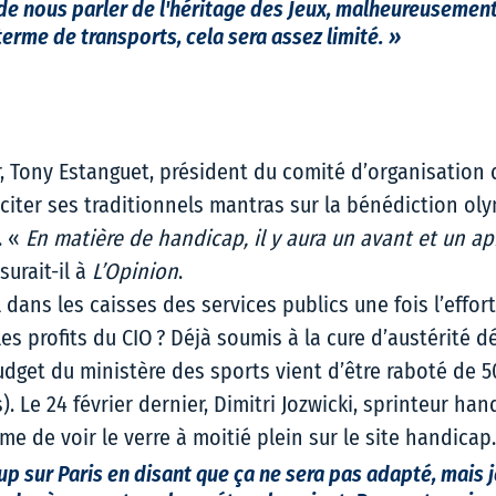
 de nous parler de l'héritage des Jeux, malheureusement 
erme de transports, cela sera assez limité. »  
er, Tony Estanguet, président du comité d’organisation
éciter ses traditionnels mantras sur la bénédiction ol
 « 
En matière de handicap, il y aura un avant et un ap
surait-il à 
L’Opinion
.    
l dans les caisses des services publics une fois l’effor
es profits du CIO ? Déjà soumis à la cure d’austérité dé
get du ministère des sports vient d’être raboté de 50 
. Le 24 février dernier, Dimitri Jozwicki, sprinteur han
e de voir le verre à moitié plein sur le site 
handicap.
p sur Paris en disant que ça ne sera pas adapté, mais j