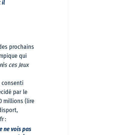
il 
 des prochains 
ympique qui 
rès ces Jeux 
t consenti 
cidé par le 
millions (lire 
disport, 
fr
 : 
e ne vois pas 