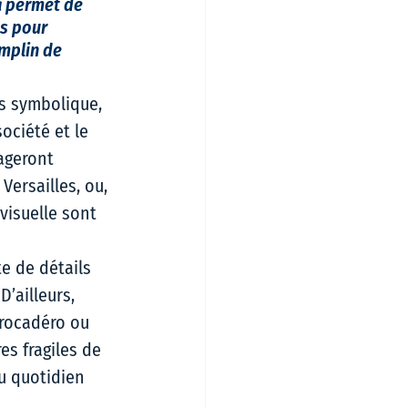
ça permet de 
s pour 
emplin de 
ns symbolique, 
ociété et le 
ageront 
ersailles, ou, 
visuelle sont 
e de détails 
’ailleurs, 
Trocadéro ou 
es fragiles de 
u quotidien 
 