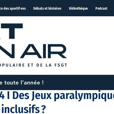
ce des sportif·ves
Débats et histoires
Vidéothèque
Podcast
me toute l’année !
 2024
4 min de lecture
24 I Des Jeux paralympiqu
inclusifs ?