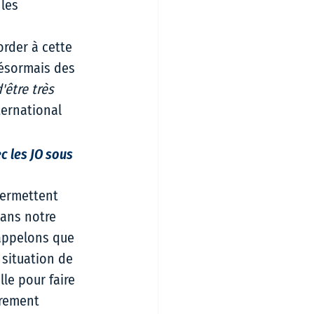
les 
order à cette 
désormais des 
être très 
ternational 
c les JO sous 
permettent 
ans notre 
appelons que 
 situation de 
le pour faire 
èrement 