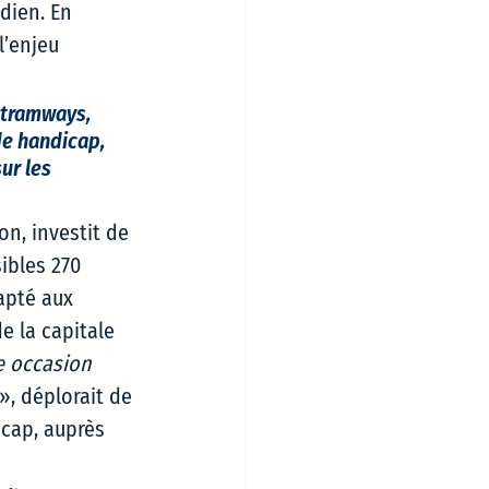
dien. En 
l’enjeu 
 tramways, 
e handicap, 
ur les 
on, investit de 
ibles 270 
apté aux 
e la capitale 
e occasion 
», déplorait de 
icap, auprès 