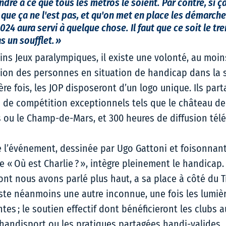
ndre à ce que tous les métros le soient. Par contre, si 
que ça ne l'est pas, et qu'on met en place les démarche
2024 aura servi à quelque chose. Il faut que ce soit le tr
 un soufflet. »  
ains Jeux paralympiques, il existe une volonté, au moi
usion des personnes en situation de handicap dans la s
ère fois, les JOP disposeront d’un logo unique. Ils part
 de compétition exceptionnels tels que le château de V
es ou le Champ-de-Mars, et 300 heures de diffusion télé
 de l’événement, dessinée par Ugo Gattoni et foisonnant
e « Où est Charlie ? », intègre pleinement le handicap. D
ont nous avons parlé plus haut, a sa place à côté du 
xiste néanmoins une autre inconnue, une fois les lumièr
es ; le soutien effectif dont bénéficieront les clubs a
handisport ou les pratiques partagées handi-valides…