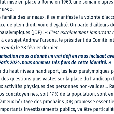
, fut mise en place à Rome en 1960, une semaine après 
ues ».  
 famille des anneaux, il se manifeste la volonté d’acc
e de plein droit, voire d’égalité. On parle d’ailleurs 
paralympiques (JOP) ! « 
C'est extrêmement important d'
t à ce sujet Andrew Parsons, le président du Comité in
nceinfo
 le 28 février dernier. 
anisation nous a donné un vrai défi en nous incluant ave
aris 2024, nous sommes très fiers de cette identité. »  
ine du haut niveau handisport, les Jeux paralympiques 
des questions plus vastes sur la place du handicap d
aux activités physiques des personnes non-valides… R
os concitoyen·nes, soit 17 % de la population, sont en
fameux héritage des prochains JOP, promesse essentiel
 importants investissements publics, va être particuli