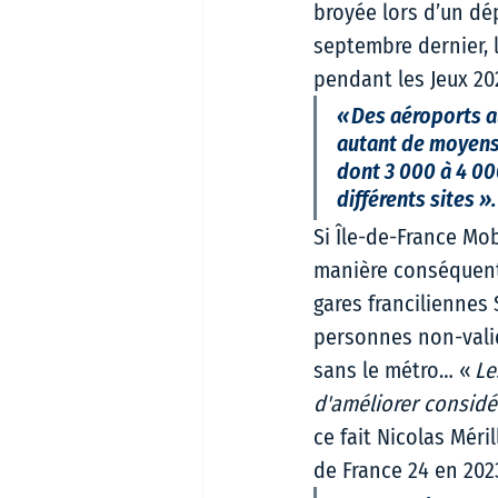
broyée lors d’un dép
septembre dernier, l
pendant les Jeux 202
« Des aéroports a
autant de moyens 
dont 3 000 à 4 000
différents sites ». 
Si Île-de-France Mob
manière conséquente
gares franciliennes
personnes non-valid
sans le métro… « 
Le
d'améliorer considér
ce fait Nicolas Méri
de France 24 en 2023