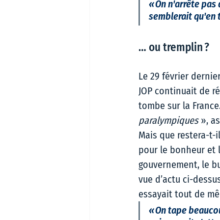
« On n'arrête pas
semblerait qu'en t
… ou tremplin ?  
Le 29 février derni
JOP continuait de r
tombe sur la France.
paralympiques
 », as
Mais que restera-t-i
pour le bonheur et l
gouvernement, le bud
vue d’actu ci-dessus)
essayait tout de mêm
« On tape beaucou