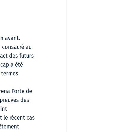
n avant. 
b consacré au 
ct des futurs 
cap a été 
 termes 
rena Porte de 
épreuves des 
int 
 le récent cas 
lètement 