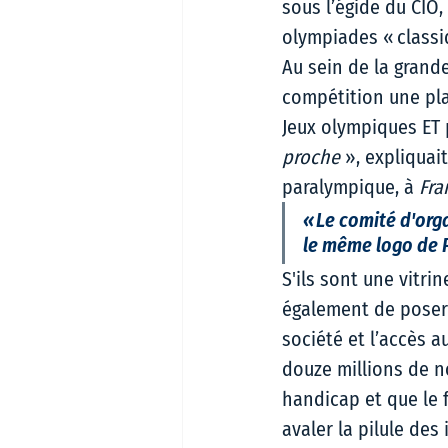
sous l’égide du CIO
olympiades « classiq
Au sein de la grande
compétition une plac
Jeux olympiques ET 
proche
 », expliquai
paralympique, à 
Fra
« Le comité d'org
le même logo de P
S'ils sont une vitr
également de poser 
société et l’accès 
douze millions de n
handicap et que le 
avaler la pilule des