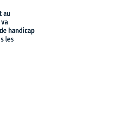
t au 
 va 
 de handicap 
s les 