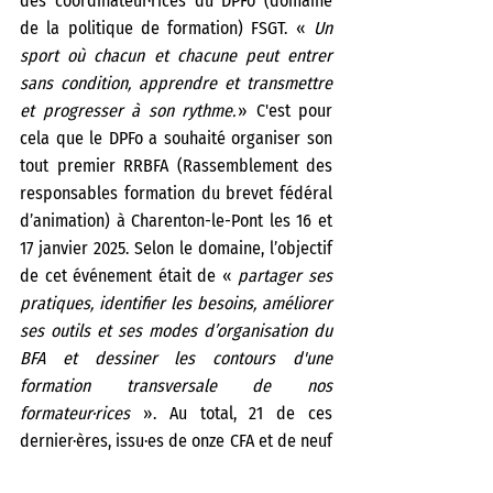
des coordinateur·rices du DPFo (domaine 
de la politique de formation) FSGT. « 
Un 
sport où chacun et chacune peut entrer 
sans condition, apprendre et transmettre 
et progresser à son rythme. 
» C'est pour 
cela que le DPFo a souhaité organiser son 
tout premier RRBFA (Rassemblement des 
responsables formation du brevet fédéral 
d’animation) à Charenton-le-Pont les 16 et 
17 janvier 2025. Selon le domaine, l’objectif 
de cet événement était de « 
partager ses 
pratiques, identifier les besoins, améliorer 
ses outils et ses modes d’organisation du 
BFA et dessiner les contours d'une 
formation transversale de nos 
formateur·rices
 ». Au total, 21 de ces 
dernier·ères, issu·es de onze CFA et de neuf 
régions différentes, y ont pris part, et 