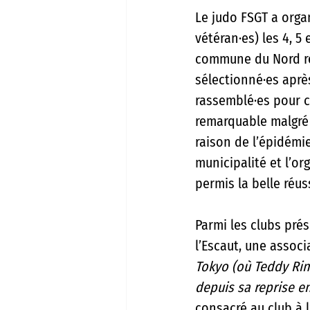
Le judo FSGT a organ
vétéran·es) les 4, 5
commune du Nord rece
sélectionné·es apr
rassemblé·es pour ce
remarquable malgré
raison de l’épidémi
municipalité et l’o
permis la belle réus
Parmi les clubs prés
l’Escaut, une associ
Tokyo (où Teddy Rine
depuis sa reprise e
consacré au club à l