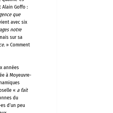
 Alain Goffo : 
xigence que 
vient avec six 
ages notre 
rnais sur sa 
ce. 
» Comment 
ux années 
ée à Moyeuvre-
dynamiques 
selle « 
a fait 
lonnes du 
·es d’un peu 
aux 