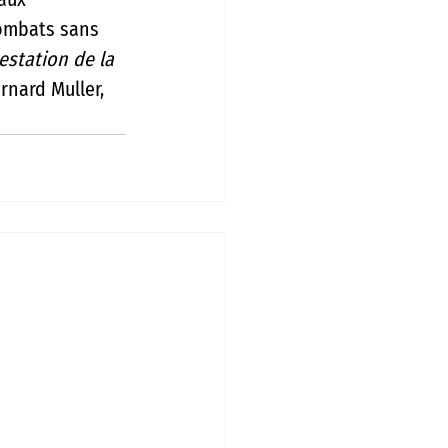
combats sans 
estation de la 
nard Muller, 