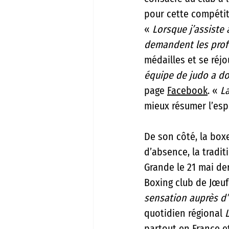
pour cette compétit
« 
Lorsque j’assiste a
demandent les prof
médailles et se ré
équipe de judo a d
page 
Facebook
. « 
La
mieux résumer l’esp
De son côté, la boxe
d’absence, la tradit
Grande le 21 mai der
Boxing club de Jœuf
sensation auprès d
quotidien régional 
partout en France et