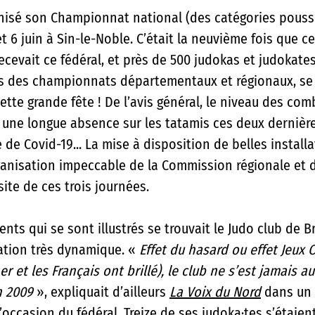
isé son Championnat national (des catégories poussin
 et 6 juin à Sin-le-Noble. C’était la neuvième fois que c
vait ce fédéral, et près de 500 judokas et judokates
ès des championnats départementaux et régionaux, se
tte grande fête ! De l’avis général, le niveau des comba
 une longue absence sur les tatamis ces deux dernière
e de Covid-19... La mise à disposition de belles installa
rganisation impeccable de la Commission régionale et d
site de ces trois journées. 
ents qui se sont illustrés se trouvait le Judo club de B
ation très dynamique. « 
Effet du hasard ou effet Jeux
r et les Français ont brillé), le club ne s’est jamais au
n 2009 
», expliquait d’ailleu
rs 
La Voix du Nord
dans un 
’occasion du fédéral. Treize de ses judoka·tes s’étaient