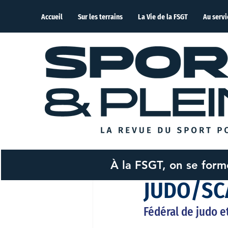
Accueil
Sur les terrains
La Vie de la FSGT
Au servi
À la FSGT, on se for
Nicolas Kssis
6 juin 2
JUDO/S
Fédéral de judo e