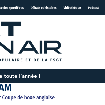
ce des sportif·ves
Débats et histoires
Vidéothèque
Podcast
me toute l’année !
022
2 min de lecture
CAM
t Coupe de boxe anglaise