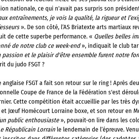
ion nationale, ce qui n'avait pas surpris son président
ux entraînements, je vois la qualité, la rigueur et l’e
esseurs 
». De son côté, l’AS Briatexte arts martiaux re
jouit de cette superbe performance. « 
Quelles belles im
onné de notre club ce week-end 
», indiquait le club ta
 passion et le plaisir d'être ensemble furent notre for
rit du judo FSGT ? 
 anglaise FSGT a fait son retour sur le ring ! Après de
ionnelle Coupe de France de la Fédération s'est déroul
nier. Cette compétition était accueillie par les très 
 et Jœuf Homécourt Lorraine boxe, et son retour en Mo
’un public enthousiaste 
», pouvait-on lire dans les co
Le Républicain Lorrain
 le lendemain de l’épre
uve. Venu
 inscrit·es dans différentes catégories (des cadet·tes 