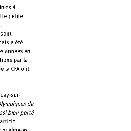
·es à 
ette petite 
, 
 sont 
ts a été 
s années en 
tions par la 
e la CFA ont 
ruay-sur-
 Olympiques de 
ssi bien porté 
article 
 qualifié-es 