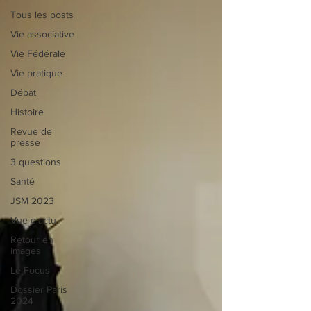
Tous les posts
Vie associative
Vie Fédérale
Vie pratique
Débat
Histoire
Revue de
presse
3 questions
Santé
JSM 2023
Vue d'actu
Retour en
images
Le Focus
Dossier Paris
2024